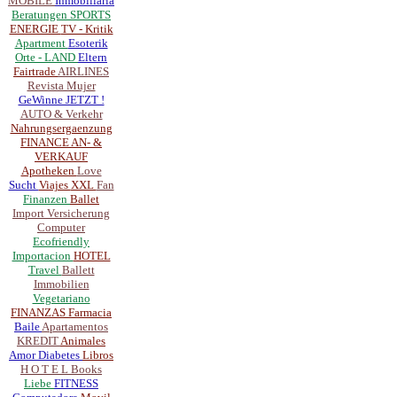
MOBILE
Inmobiliaria
Beratungen
SPORTS
ENERGIE
TV - Kritik
Apartment
Esoterik
Orte - LAND
Eltern
Fairtrade
AIRLINES
Revista Mujer
GeWinne JETZT !
AUTO & Verkehr
Nahrungsergaenzung
FINANCE
AN- &
VERKAUF
Apotheken
Love
Sucht
Viajes
XXL
Fan
Finanzen
Ballet
Import
Versicherung
Computer
Ecofriendly
Importacion
HOTEL
Travel
Ballett
Immobilien
Vegetariano
FINANZAS
Farmacia
Baile
Apartamentos
KREDIT
Animales
Amor
Diabetes
Libros
H O T E L
Books
Liebe
FITNESS