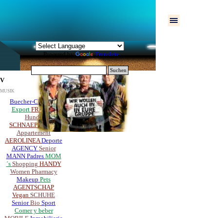
Direkt zum Seiteninhalt
Menü überspringen
Powered by
Translate
Suchen
V
MUSIK
Buecher-CD-DVD
Export
FRAUEN
Hunde
SCHNAEPPCHEN
Appartement
AEROLINEA
Deporte
AGENCY
Senior
MANN
Padres
MOM
´s
Shopping
HANDY
Women
Pharmacy
Makeup
Pets
AGENTSCHAP
Vegan
SCHUHE
Senior
Bio
Sport
Comer y beber